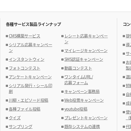
各種サービス製品ラインナップ
コン
CMS構築サービス
レシート応募キャンペー
提
ン
シリアル応募キャンペー
導
ン
マイレージキャンペーン
サ
インスタントウィン
SMS認証キャンペーン
お
フォトコンテスト
動画コンテスト
製
アンケートキャンペーン
ワンタイムURL/
選
応募フォーム
シリアル発行・シール印
短
刷
キャンペーン事務局
自
川柳・エピソード投稿
Web投票キャンペーン
成
各種ファイル投稿
youtube投稿
使
クイズ
プレゼントキャンペーン
（
サンプリング
既存システムの連携
代